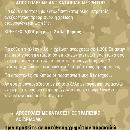
ΑΠΟΣΤΟΛΕΣ ΜΕ ΑΝΤΙΚΑΤΑΒΟΛΗ ΜΕΤΡΗΤΟΙΣ
Για κάθε αποστολή με εντολή αντικαταβολής μετρητοίς,
ανεξαρτήτως προορισμού, η χρέωση
διαμορφώνεται ως εξής:
SPEEDEX:
6,00€ μέχρι τα 2 κιλά βάρους
.
Για κάθε επιπλέον κιλό, η χρέωση ανέρχεται σε
1,20€
. Σε αυτήν
την περίπτωση η εταιρία θα επικοινωνήσει μαζί σας για να σας
ενημερώσει για το τελικό ποσό της παραγγελίας σας.
Οι
ανωτέρω χρεώσεις αφορούν και δυσπρόσιτους προορισμούς.
Για αποστολές σε Κύπρο οι παραπάνω τιμές
δεν
ισχύουν.
Αν εσείς συνεργάζεστε με κάποια άλλη μεταφορική παρακαλώ
ενημερώστε μας ώστε η παραγγελία σας να δρομολογηθει με
την μεταφορική που επιθυμειτε.
ΑΠΟΣΤΟΛΕΣ ΜΕ ΚΑΤΑΘΕΣΗ ΣΕ ΤΡΑΠΕΖΙΚΟ
ΛΟΓΑΡΙΑΣΜΟ
Πριν προβείτε σε κατάθεση χρημάτων παρακαλώ