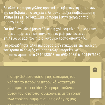
Σε όλες τις παραγγελίες προηγείται τηλεφωνική επικοινωνία
για επιβεβαίωση στοιχείων. Αν δεν υπάρξει επιβεβαίωση η
εταιρεία εχει το δικαίωμα να προβεί στην ακύρωση της
παραγγελίας.
Για πολύ ογκώδη ή βαριά δέματα η χρέωση είναι διαφορετική,
οπότε μπορείτε να επικοινωνήσετε μαζί μας ώστε να
επιλέξουμε μαζί τον πιο οικονομικό τρόπο αποστολής.
Για οποιαδήποτε άλλη πληροφορία σχετικάμε με την χρέωση,
τον τρόπο πληρωμής και αποστολής μπορείτε να
επικοινωνήσετε στα 2310733518 και 6934108516, 6944976139.
ΛΟΓΑΡΙΑΣΜΌΣ
Για την βελτιστοποίηση της εμπειρίας του
χρήστη το παρόν ηλεκτρονικό κατάστημα
ΕΊΣΟΔΟΣ / ΔΗΜΙΟΥΡΓΊΑ ΛΟΓΑΡΙΑΣΜΟΎ
χρησιμοποιεί cookies. Χρησιμοποιώντας
αυτόν τον ιστότοπο, συμφωνείτε με τη χρήση
των cookies, σύμφωνα με τις οδηγίες μας.