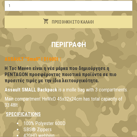
ΠΡΟΣΘΉΚΗ ΣΤΟ ΚΑΛΆΘΙ
ΠΕΡΙΓΡΑΦΉ
ASSAULT "Small" l D16001 |
Η Tac Maven είναι η νέα μάρκα που δημιούργησε η
PENTAGON προσφέροντας ποιοτικά προϊόντα σε πιο
προσιτές τιμές με την ίδια λειτουργικότητα.
Assault SMALL Backpack
is a molle bag with 3 compartments.
Main compartment HxWxD 45x32x24cm has total capacity of
33.48lt
SPECIFICATIONS
100% Polyester 600D
SBS® Zippers
420HD webbing