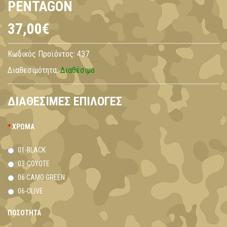
PENTAGON
37,00€
Κωδικός Προϊόντος:
437
Διαθεσιμότητα:
Διαθέσιμο
ΔΙΑΘΈΣΙΜΕΣ ΕΠΙΛΟΓΈΣ
ΧΡΏΜΑ
01-BLACK
03-COYOTE
06 CAMO GREEN
06-OLIVE
ΠΟΣΌΤΗΤΑ