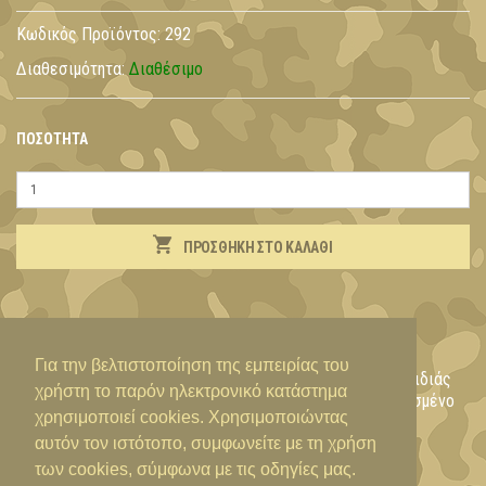
Κωδικός Προϊόντος:
292
Διαθεσιμότητα:
Διαθέσιμο
ΠΟΣΌΤΗΤΑ
ΠΡΟΣΘΉΚΗ ΣΤΟ ΚΑΛΆΘΙ
ΠΕΡΙΓΡΑΦΉ
Για την βελτιστοποίηση της εμπειρίας του
Λεπτή ανοξείδωτη λάμα 8,5 εκ, κυρτή. Ξύλινη λαβή βελανιδιάς
χρήστη το παρόν ηλεκτρονικό κατάστημα
και δαχτυλίδι ασφαλείας. Ενα μαχαίρι ειδικά κατασκευασμένο
χρησιμοποιεί cookies. Χρησιμοποιώντας
για συλλογή μανιταριών. Made in France
αυτόν τον ιστότοπο, συμφωνείτε με τη χρήση
των cookies, σύμφωνα με τις οδηγίες μας.