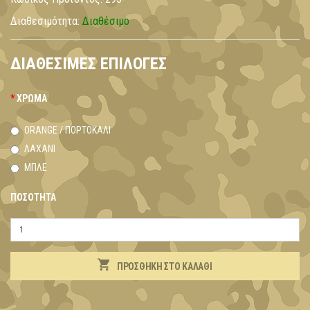
Διαθεσιμότητα:
Διαθέσιμο
ΔΙΑΘΈΣΙΜΕΣ ΕΠΙΛΟΓΈΣ
ΧΡΏΜΑ
ORANGE / ΠΟΡΤΟΚΑΛΊ
ΛΑΧΑΝΊ
ΜΠΛΕ
ΠΟΣΌΤΗΤΑ
ΠΡΟΣΘΉΚΗ ΣΤΟ ΚΑΛΆΘΙ