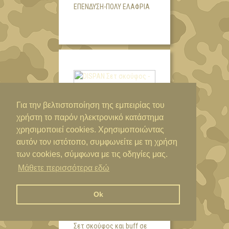
ΕΠΈΝΔΥΣΗ-ΠΟΛΎ ΕΛΑΦΡΙΆ
Για την βελτιστοποίηση της εμπειρίας του
χρήστη το παρόν ηλεκτρονικό κατάστημα
χρησιμοποιεί cookies. Χρησιμοποιώντας
αυτόν τον ιστότοπο, συμφωνείτε με τη χρήση
των cookies, σύμφωνα με τις οδηγίες μας.
29,00€
Μάθετε περισσότερα εδώ
DISPAN ΣΕΤ ΣΚΟΎΦΟΣ -
ΚΑΣΚΌΛ ΠΑΡΑΛΛΑΓΉ
Ok
ΔΆΣΟΥΣ 51903
Σετ σκούφος και buff σε