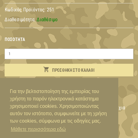
Κωδικός Προϊόντος:
251
Διαθεσιμότητα:
Διαθέσιμο
ΠΟΣΌΤΗΤΑ
ΠΡΟΣΘΉΚΗ ΣΤΟ ΚΑΛΆΘΙ
ΠΕΡΙΓΡΑΦΉ
Για την βελτιστοποίηση της εμπειρίας του
χρήστη το παρόν ηλεκτρονικό κατάστημα
χρησιμοποιεί cookies. Χρησιμοποιώντας
Σφαιρίδια για αεροβόλα με μυτερή άκρη 4,5mm. 500 τεμάχια
αυτόν τον ιστότοπο, συμφωνείτε με τη χρήση
των cookies, σύμφωνα με τις οδηγίες μας.
Μάθετε περισσότερα εδώ