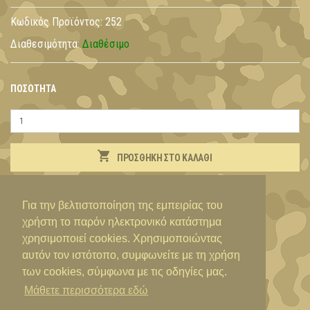
Κωδικός Προϊόντος:
252
Διαθεσιμότητα:
Διαθέσιμο
ΠΟΣΌΤΗΤΑ
ΠΡΟΣΘΉΚΗ ΣΤΟ ΚΑΛΆΘΙ
ΠΕΡΙΓΡΑΦΉ
Για την βελτιστοποίηση της εμπειρίας του
χρήστη το παρόν ηλεκτρονικό κατάστημα
χρησιμοποιεί cookies. Χρησιμοποιώντας
Στρογγυλά σφαιρίδια 4,5mm. 100τεμάχια
αυτόν τον ιστότοπο, συμφωνείτε με τη χρήση
των cookies, σύμφωνα με τις οδηγίες μας.
Μάθετε περισσότερα εδώ