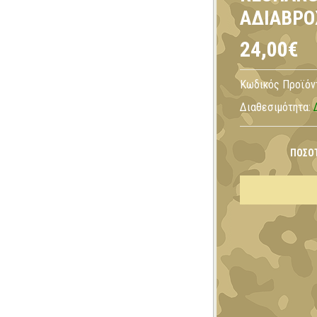
ΑΔΙΆΒΡΟ
24,00€
Κωδικός Προϊόν
Διαθεσιμότητα:
ΠΟΣΌ