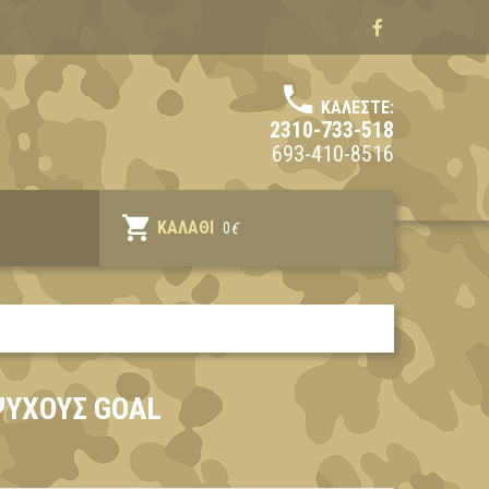
ΚΑΛΈΣΤΕ:
2310-733-518
693-410-8516
ΚΑΛΆΘΙ
0
€
ΎΧΟΥΣ GOAL