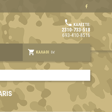
ΚΑΛΈΣΤΕ:
2310-733-518
693-410-8516
ΚΑΛΆΘΙ
0
€
ARIS