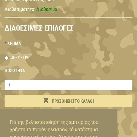
Διαθεσιμότητα:
Διαθέσιμο
ΔΙΑΘΈΣΙΜΕΣ ΕΠΙΛΟΓΈΣ
ΧΡΏΜΑ
GREY / ΓΚΡΙ
ΠΟΣΌΤΗΤΑ
ΠΡΟΣΘΉΚΗ ΣΤΟ ΚΑΛΆΘΙ
ΠΕΡΙΓΡΑΦΉ
Για την βελτιστοποίηση της εμπειρίας του
χρήστη το παρόν ηλεκτρονικό κατάστημα
χρησιμοποιεί cookies. Χρησιμοποιώντας