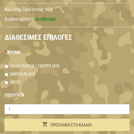
Κωδικός Προϊόντος:
604
Διαθεσιμότητα:
Διαθέσιμο
ΔΙΑΘΈΣΙΜΕΣ ΕΠΙΛΟΓΈΣ
ΧΡΏΜΑ
DARK PURPLE / ΣΚΟΎΡΟ ΜΟΒ
ΜΑΎΡΟ/BLACK
ΜΠΛΕ
ΠΟΣΌΤΗΤΑ
ΠΡΟΣΘΉΚΗ ΣΤΟ ΚΑΛΆΘΙ