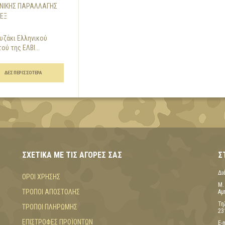
ΝΙΚΉΣ ΠΑΡΑΛΛΑΓΉΣ
ΤΕΞ
υζάκι Ελληνικού
ού της ΕΛΒΙ...
ΔΕΣ ΠΕΡΙΣΣΌΤΕΡΑ
ΣΧΕΤΙΚΆ ΜΕ ΤΙΣ ΑΓΟΡΈΣ ΣΑΣ
Σ
Δι
ΌΡΟΙ ΧΡΉΣΗΣ
Μ.
ΤΡΌΠΟΙ ΑΠΟΣΤΟΛΉΣ
Αμ
Τη
ΤΡΌΠΟΙ ΠΛΗΡΩΜΉΣ
23
ΕΠΙΣΤΡΟΦΈΣ ΠΡΟΪΌΝΤΩΝ
E-