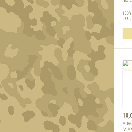
ΠΟΛΕ
100%
ελλ.κ
10,
ΜΠΛΟ
"ΑΙΜ