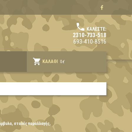
ΚΑΛΈΣΤΕ:
2310-733-518
693-410-8516
ΚΑΛΆΘΙ
0
€
άρβυλα, στολές παραλλαγής,