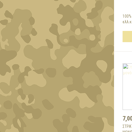
100%
ελλ.κ
7,0
ΣΤΡΑ