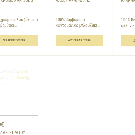
ΧΡΩΜΟ ΧΑΚΊ SOL'S
RACE ΠΑΡΑΛΛΑΓΉΣ
ΕΛΛΗΝΙ
χρωμο μπλουζάκι από
100% βαμβακερό
100% Β
βαμβάκι...
κοντομάνικο μπλουζάκι...
ελληνική
ΔΕΣ ΠΕΡΙΣΣΌΤΕΡΑ
ΔΕΣ ΠΕΡΙΣΣΌΤΕΡΑ
0€
ΛΆΚΙ ΣΤΡΑΤΟΎ