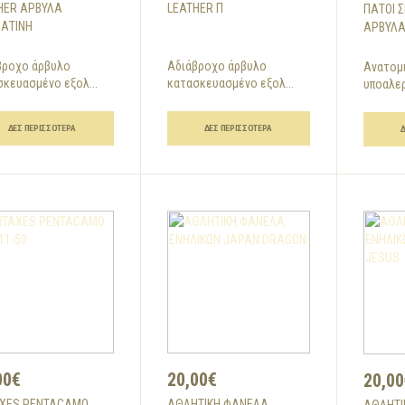
HER ΑΡΒΎΛΑ
LEATHER Π
ΠΆΤΟΙ Σ
ΆΤΙΝΗ
ΆΡΒΥΛ
βροχο άρβυλο
Αδιάβροχο άρβυλο
Ανατομι
κευασμένο εξολ...
κατασκευασμένο εξολ...
υποαλεργ
ΔΕΣ ΠΕΡΙΣΣΌΤΕΡΑ
ΔΕΣ ΠΕΡΙΣΣΌΤΕΡΑ
00€
20,00€
20,00
XES PENTACAMO
AΘΛΗΤΙΚΗ ΦΑΝΕΛΑ