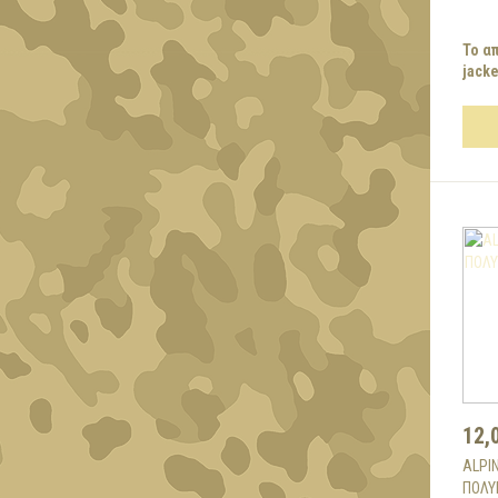
Το α
jacket
12,
ALPI
ΠΟΛΥ