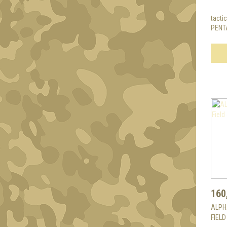
tacti
PENT
160
ALPH
FIEL