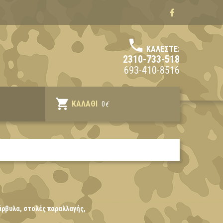
ΚΑΛΈΣΤΕ:
2310-733-518
693-410-8516
ΚΑΛΆΘΙ
0
€
άρβυλα, στολές παραλλαγής,