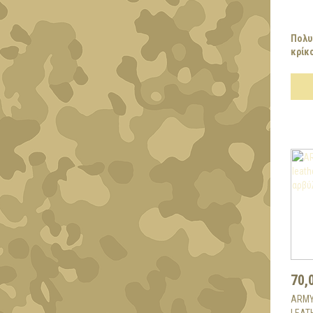
Πολυ
κρίκο
70,
ARMY