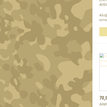
LEAT
ΑΡΒΎ
Αδιά
κατασ
70,
ARMY