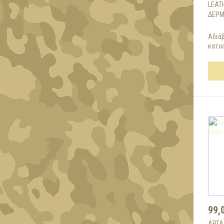
LEAT
ΔΕΡΜ
Αδιά
κατασ
99,
ARTA