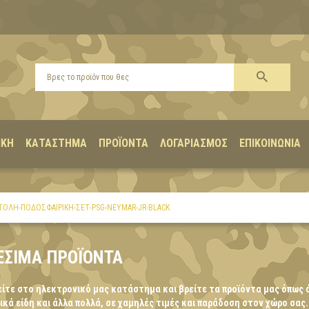
ΙΚΉ
ΚΑΤΆΣΤΗΜΑ
ΠΡΟΪΌΝΤΑ
ΛΟΓΑΡΙΑΣΜΌΣ
ΕΠΙΚΟΙΝΩΝΊΑ
ΤΟΛΉ-ΠΟΔΟΣΦΑΙΡΙΚΉ-ΣΕΤ-PSG-NEYMAR-JR-BLACK
ΈΣΙΜΑ ΠΡΟΪΌΝΤΑ
ίτε στο ηλεκτρονικό μας κατάστημα και βρείτε τα προϊόντα μας όπως 
κά είδη και άλλα πολλά, σε χαμηλές τιμές και παράδοση στον χώρο σας.