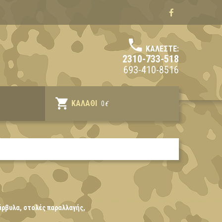
ΚΑΛΈΣΤΕ:
2310-733-518
693-410-8516
ΚΑΛΆΘΙ
0
€
άρβυλα, στολές παραλλαγής,