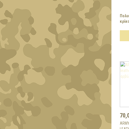
Πολυ
κρίκο
70,
ARMY