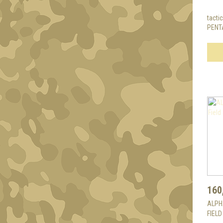
tacti
PENT
160
ALPH
FIEL