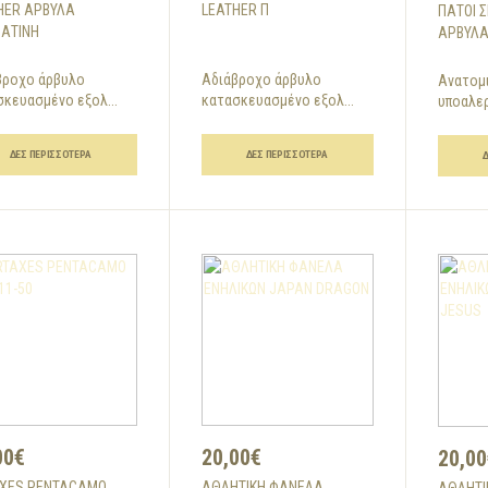
HER ΑΡΒΎΛΑ
LEATHER Π
ΠΆΤΟΙ Σ
ΆΤΙΝΗ
ΆΡΒΥΛ
βροχο άρβυλο
Αδιάβροχο άρβυλο
Ανατομι
κευασμένο εξολ...
κατασκευασμένο εξολ...
υποαλεργ
ΔΕΣ ΠΕΡΙΣΣΌΤΕΡΑ
ΔΕΣ ΠΕΡΙΣΣΌΤΕΡΑ
00€
20,00€
20,00
XES PENTACAMO
AΘΛΗΤΙΚΗ ΦΑΝΕΛΑ