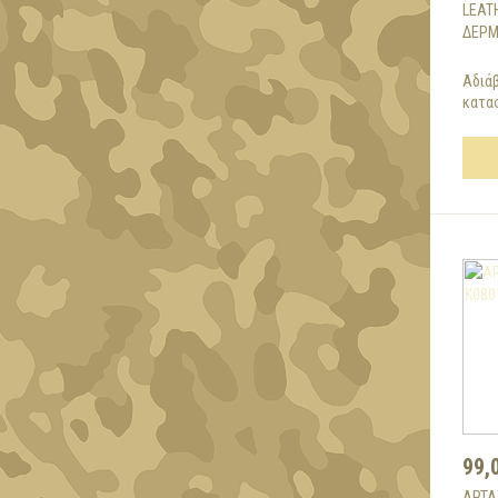
LEAT
ΔΕΡΜ
Αδιά
κατασ
99,
ARTA