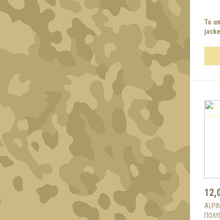
Το α
jacket
12,
ALPI
ΠΟΛΥ