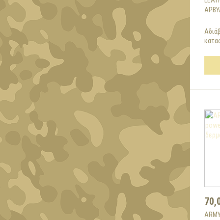
LEAT
ΑΡΒΎ
Αδιά
κατασ
70,
ARMY