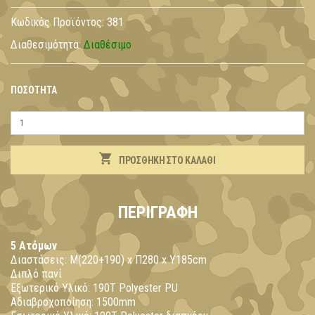
Κωδικός Προϊόντος:
381
Διαθεσιμότητα:
Διαθέσιμο
ΠΟΣΌΤΗΤΑ
ΠΡΟΣΘΉΚΗ ΣΤΟ ΚΑΛΆΘΙ
ΠΕΡΙΓΡΑΦΉ
5 Ατόμων
Διαστάσεις: Μ(220+190) x Π280 x Υ185cm
Διπλό πανί
Εξωτερικό Υλικό: 190Τ Polyester PU
Αδιαβροχοποίηση: 1500mm