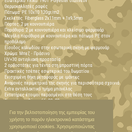
Εσωτερικό Υλικό: 190Τ Polyester διαπνέον
Θερμοκολλητές ραφές
Πάτωμα: PE 10x10 120gr/m2
Σκελετός: Fiberglass 2x11mm + 1x9,5mm
Πόρτες: 2 με κουνουπιέρα
Παράθυρα: 2 με κουνουπιέρα και κλείσιμο φερμουάρ
Μεγάλα παράθυρα με κουνουπιέρα και πάτωμα ΡΕ στον
προθάλαμο
Είσοδος καλωδίου στην εσωτερική σκηνή με φερμουάρ
Χρώμα: Μπεζ - Πράσινο
UV+30 αντιηλιακή προστασία
2 ορθοστάτες για τέντα στη μπροστινή πόρτα
Πρακτικές τσέπες εσωτερικά του δωματίου
Ενισχυμένη θήκη μεταφοράς με ιμάντες
Αναμονές περιμετρικά της σκηνής για περισσότερα σχοινιά
Εxtra ανταλλακτικό τμήμα μπανέλας
Εντατήρες έτοιμοι περασμένοι στη θέση τους
Διαστάσεις θήκης: 66x22x22 cm
Βάρος: 8 Kg
Για την βελτιστοποίηση της εμπειρίας του
χρήστη το παρόν ηλεκτρονικό κατάστημα
χρησιμοποιεί cookies. Χρησιμοποιώντας