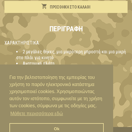
ΠΡΟΣΘΉΚΗ ΣΤΟ ΚΑΛΆΘΙ
ΠΕΡΙΓΡΑΦΉ
ΧΑΡΑΚΤΗΡΙΣΤΙΚΑ:
2 μεγάλες θήκες, μια μικρότερη μπροστά και μια μικρή
στο πλάι για κινητό.
Ανατομική πλάτη
Ενισχυμένοι ανατομικοί ιμάντες πλάτης με
αντανακλαστικό ρέλι.
Για την βελτιστοποίηση της εμπειρίας του
Aνθεκτικά φερμουάρ
χρήστη το παρόν ηλεκτρονικό κατάστημα
Εξοδος για ακουστικά
χρησιμοποιεί cookies. Χρησιμοποιώντας
Ασορτί μαντήλι multiscarf
αυτόν τον ιστότοπο, συμφωνείτε με τη χρήση
των cookies, σύμφωνα με τις οδηγίες μας.
Μάθετε περισσότερα εδώ
Ok