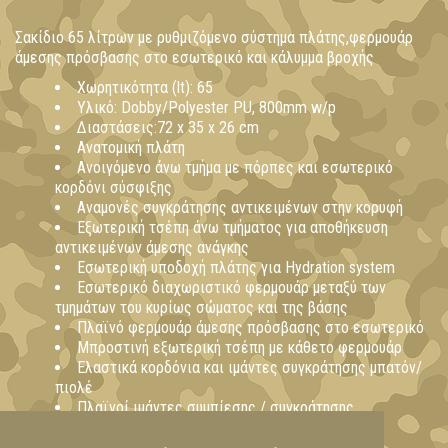
Σακίδιο 65 λίτρων με ρυθμιζόμενο σύστημα πλάτης,φερμουάρ
άμεσης πρόσβασης στο εσωτερικό και κάλυμμα βροχής
Χωρητικότητα (lt): 65
Υλικό: Dobby/Polyester PU, 800mm w/p
Διαστάσεις:72 x 35 x 26 cm
Ανατομική πλάτη
Ανοιγόμενο άνω τμήμα με πόρπες και εσωτερικό
κορδόνι σύσφιξης
Αναμονές συγκράτησης αντικειμένων στην κορυφή
Εξωτερική τσέπη άνω τμήματος για αποθήκευση
αντικειμένων άμεσης ανάγκης
Εσωτερική υποδοχή πλάτης για Hydration system
Εσωτερικό διαχωριστικό φερμουάρ μεταξύ των
τμημάτων του κυρίως σώματος και της βάσης
Πλαϊνό φερμουάρ άμεσης πρόσβασης στο εσωτερικό
Μπροστινή εξωτερική τσέπη με κάθετο φερμουάρ
Ελαστικά κορδόνια και ιμάντες συγκράτησης μπατόν/
πιολέ
Πλαϊνοί ιμάντες συμπίεσης / συγκράτησης
αντικειμένων
Πλαϊνές διχτυωτές θήκες παγουριού