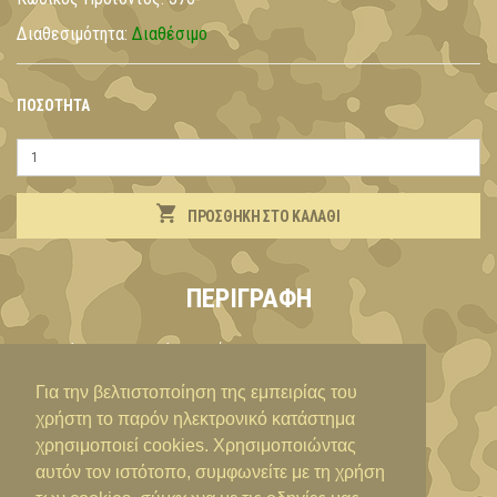
Διαθεσιμότητα:
Διαθέσιμο
ΠΟΣΌΤΗΤΑ
ΠΡΟΣΘΉΚΗ ΣΤΟ ΚΑΛΆΘΙ
ΠΕΡΙΓΡΑΦΉ
Σκελετός: Μεταλλικός σωλήνας 32 x 25 mm
Ύφασμα: Polyester oxford
Για την βελτιστοποίηση της εμπειρίας του
Διαστάσεις: M 190 x Π 63 x Y 41 cm
χρήστη το παρόν ηλεκτρονικό κατάστημα
Ανοίγει και συναρμολογείται εύκολα και γρήγορα, και
χρησιμοποιεί cookies. Χρησιμοποιώντας
αποθηκεύεται σε μακρόστενη θήκη.
αυτόν τον ιστότοπο, συμφωνείτε με τη χρήση