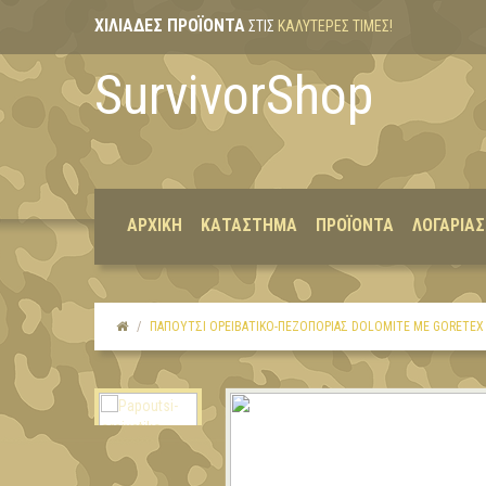
ΧΙΛΙΆΔΕΣ ΠΡΟΪΌΝΤΑ
ΣΤΙΣ
ΚΑΛΎΤΕΡΕΣ ΤΙΜΈΣ!
SurvivorShop
ΑΡΧΙΚΉ
ΚΑΤΆΣΤΗΜΑ
ΠΡΟΪΌΝΤΑ
ΛΟΓΑΡΙΑ
ΠΑΠΟΎΤΣΙ ΟΡΕΙΒΑΤΙΚΌ-ΠΕΖΟΠΟΡΊΑΣ DOLOMITE ΜΕ GORETEX