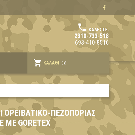
ΚΑΛΈΣΤΕ:
2310-733-518
693-410-8516
ΚΑΛΆΘΙ
0
€
Ι ΟΡΕΙΒΑΤΙΚΌ-ΠΕΖΟΠΟΡΊΑΣ
E ΜΕ GORETEX