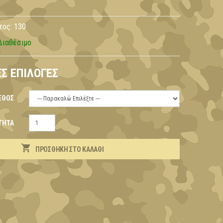
τος:
130
Διαθέσιμο
Σ ΕΠΙΛΟΓΈΣ
ΕΘΟΣ
ΤΗΤΑ
ΠΡΟΣΘΉΚΗ ΣΤΟ ΚΑΛΆΘΙ