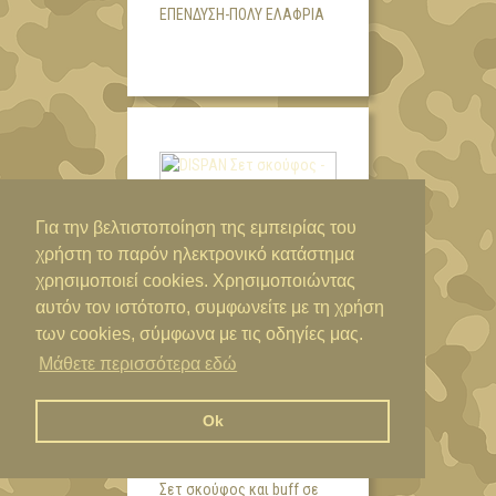
ΕΠΈΝΔΥΣΗ-ΠΟΛΎ ΕΛΑΦΡΙΆ
Για την βελτιστοποίηση της εμπειρίας του
χρήστη το παρόν ηλεκτρονικό κατάστημα
χρησιμοποιεί cookies. Χρησιμοποιώντας
αυτόν τον ιστότοπο, συμφωνείτε με τη χρήση
των cookies, σύμφωνα με τις οδηγίες μας.
29,00€
Μάθετε περισσότερα εδώ
DISPAN ΣΕΤ ΣΚΟΎΦΟΣ -
ΚΑΣΚΌΛ ΠΑΡΑΛΛΑΓΉ
Ok
ΔΆΣΟΥΣ 51903
Σετ σκούφος και buff σε