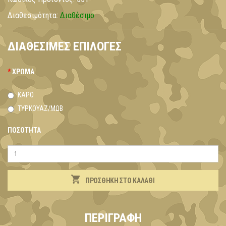
Διαθεσιμότητα:
Διαθέσιμο
ΔΙΑΘΈΣΙΜΕΣ ΕΠΙΛΟΓΈΣ
ΧΡΏΜΑ
ΚΑΡΟ
ΤΥΡΚΟΥΑΖ/ΜΩΒ
ΠΟΣΌΤΗΤΑ
ΠΡΟΣΘΉΚΗ ΣΤΟ ΚΑΛΆΘΙ
ΠΕΡΙΓΡΑΦΉ