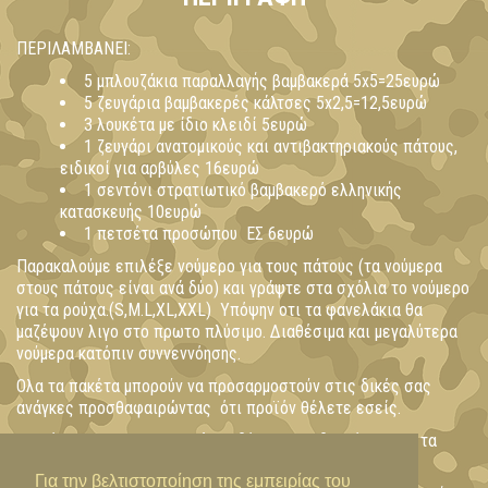
ΠΕΡΙΛΑΜΒΑΝΕΙ:
5 μπλουζάκια παραλλαγής βαμβακερά 5x5=25ευρώ
5 ζευγάρια βαμβακερές κάλτσες 5x2,5=12,5ευρώ
3 λουκέτα με ίδιο κλειδί 5ευρώ
1 ζευγάρι ανατομικούς και αντιβακτηριακούς πάτους,
ειδικοί για αρβύλες 16ευρώ
1 σεντόνι στρατιωτικό βαμβακερό ελληνικής
κατασκευής 10ευρώ
1 πετσέτα προσώπου ΕΣ 6ευρώ
Παρακαλούμε επιλέξε νούμερο για τους πάτους (τα νούμερα
στους πάτους είναι ανά δύο) και γράψτε στα σχόλια το νούμερο
για τα ρούχα.(S,M.L,XL,XXL) Υπόψην οτι τα φανελάκια θα
μαζέψουν λιγο στο πρωτο πλύσιμο. Διαθέσιμα και μεγαλύτερα
νούμερα κατόπιν συννεννόησης.
Ολα τα πακέτα μπορούν να προσαρμοστούν στις δικές σας
ανάγκες προσθαφαιρώντας ότι προϊόν θέλετε εσείς.
Η χρέωση των μεταφορικών ενδέχεται να διαφέρει απο τα
5ευρώ που ισχύουν για δέματα μέχρι 2 κιλά.
Για την βελτιστοποίηση της εμπειρίας του