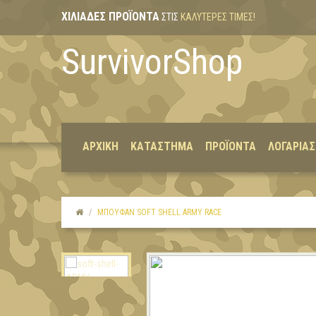
ΧΙΛΙΆΔΕΣ ΠΡΟΪΌΝΤΑ
ΣΤΙΣ
ΚΑΛΎΤΕΡΕΣ ΤΙΜΈΣ!
SurvivorShop
ΑΡΧΙΚΉ
ΚΑΤΆΣΤΗΜΑ
ΠΡΟΪΌΝΤΑ
ΛΟΓΑΡΙΑ
ΜΠΟΥΦΆΝ SOFT SHELL ARMY RACE