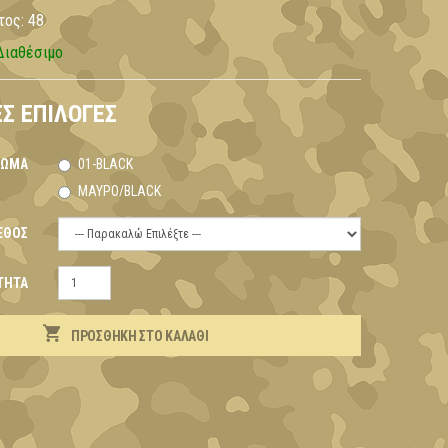
τος:
48
Διαθέσιμο
Σ ΕΠΙΛΟΓΈΣ
ΡΏΜΑ
01-BLACK
ΜΑΎΡΟ/BLACK
ΕΘΟΣ
ΤΗΤΑ
ΠΡΟΣΘΉΚΗ ΣΤΟ ΚΑΛΆΘΙ