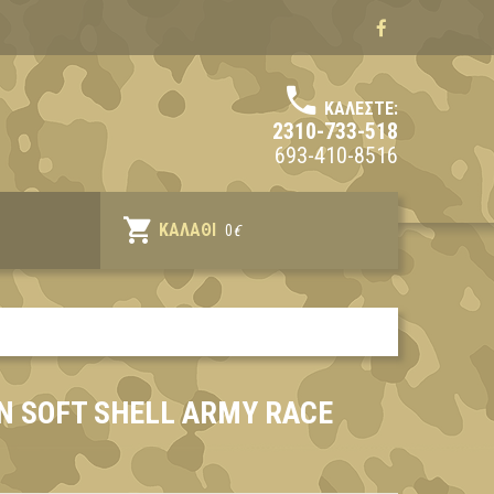
ΚΑΛΈΣΤΕ:
2310-733-518
693-410-8516
ΚΑΛΆΘΙ
0
€
 SOFT SHELL ARMY RACE