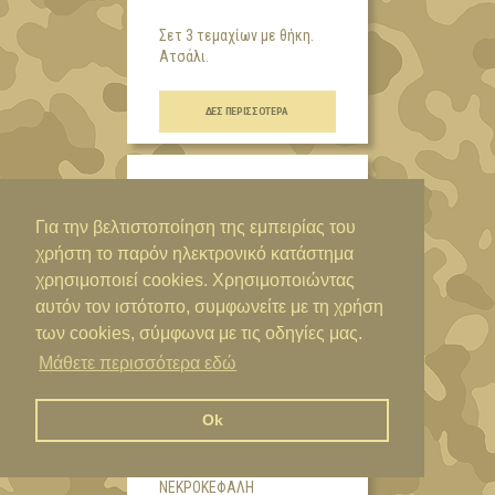
Σετ 3 τεμαχίων με θήκη.
Aτσάλι.
...
ΔΕΣ ΠΕΡΙΣΣΌΤΕΡΑ
Για την βελτιστοποίηση της εμπειρίας του
χρήστη το παρόν ηλεκτρονικό κατάστημα
χρησιμοποιεί cookies. Χρησιμοποιώντας
αυτόν τον ιστότοπο, συμφωνείτε με τη χρήση
των cookies, σύμφωνα με τις οδηγίες μας.
Μάθετε περισσότερα εδώ
20,00€
Ok
ΜΑΧΑΊΡΙΑ ΣΤΌΧΟΥ/
ΣΚΟΠΟΒΟΛΉΣ ΖΥΓΙΣΜΈΝΑ
ΝΕΚΡΟΚΕΦΑΛΉ