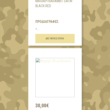
ΜΑΧΑΊΡΙ KARAMBIT SATIN
BLACK-RED
ΠΡΟΔΙΑΓΡΑΦΕΣ:
<...
ΔΕΣ ΠΕΡΙΣΣΌΤΕΡΑ
30,00€