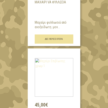
ΜΑΧΑΊΡΙ VA ΦΥΛΛΩΣΙΆ
Μαχαίρι φυλλωσιά από
ανοξείδωτη μον...
ΔΕΣ ΠΕΡΙΣΣΌΤΕΡΑ
45,00€