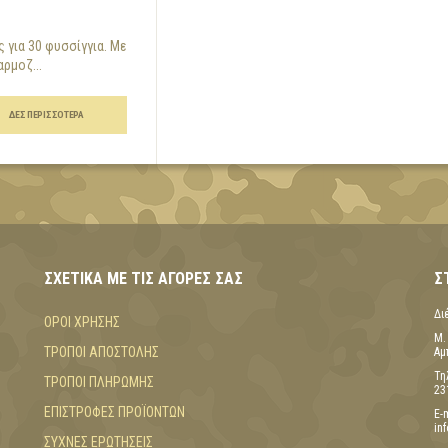
 για 30 φυσσίγγια. Με
ρμοζ...
ΔΕΣ ΠΕΡΙΣΣΌΤΕΡΑ
ΣΧΕΤΙΚΆ ΜΕ ΤΙΣ ΑΓΟΡΈΣ ΣΑΣ
Σ
Δι
ΌΡΟΙ ΧΡΉΣΗΣ
Μ.
ΤΡΌΠΟΙ ΑΠΟΣΤΟΛΉΣ
Αμ
Τη
ΤΡΌΠΟΙ ΠΛΗΡΩΜΉΣ
23
ΕΠΙΣΤΡΟΦΈΣ ΠΡΟΪΌΝΤΩΝ
E-
in
ΣΥΧΝΈΣ ΕΡΩΤΉΣΕΙΣ