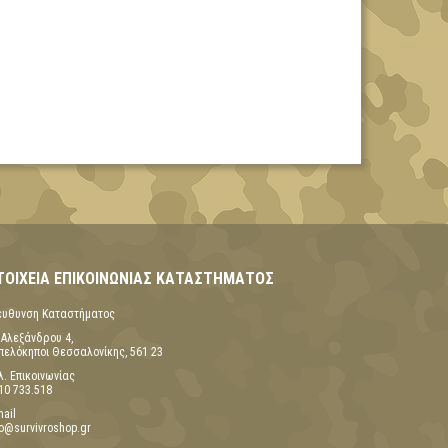
ΤΟΙΧΕΊΑ ΕΠΙΚΟΙΝΩΝΊΑΣ ΚΑΤΑΣΤΉΜΑΤΟΣ
έυθυνση Καταστήματος
 Αλεξάνδρου 4,
πελόκηποι Θεσσαλονίκης, 561 23
λ. Επικοινωνίας
10 733.518
mail
fo@survivroshop.gr