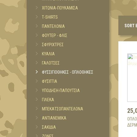
ΧΙΤΩΝΙΑ-ΠΟΥΚΑΜΙΣΑ
Τ-SHIRTS
SORT 
ΠΑΝΤΕΛΟΝΙΑ
ΦΟΥΤΕΡ - ΦΛΙΣ
ΣΦΥΡΙΧΤΡΕΣ
ΚΥΑΛΙΑ
ΓΑΛΟΤΣΕΣ
ΦΥΣΣΙΓΙΟΘΗΚΕΣ - ΟΠΛΟΘΗΚΕΣ
ΦΥΣΙΓΓΙΑ
ΥΠΟΔΗΣΗ-ΠΑΠΟΥΤΣΙΑ
ΓΙΛΕΚΑ
ΜΠΕΚΑΤΣΟΠΑΝΤΕΛΟΝΑ
25,
ΑΝΤΙΑΝΕΜΙΚΑ
ΟΠΛΟ
ΔΕΡΜ
ΣΑΚΙΔΙΑ
ΖΩΝΕΣ