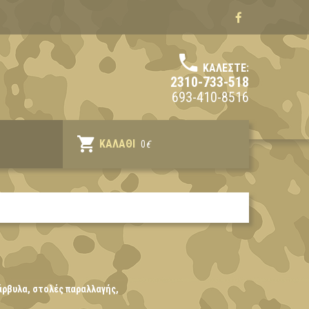
ΚΑΛΈΣΤΕ:
2310-733-518
693-410-8516
ΚΑΛΆΘΙ
0
€
άρβυλα, στολές παραλλαγής,