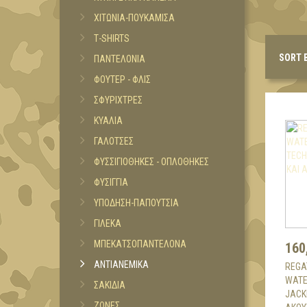
ΧΙΤΩΝΙΑ-ΠΟΥΚΑΜΙΣΑ
Τ-SHIRTS
SORT 
ΠΑΝΤΕΛΟΝΙΑ
ΦΟΥΤΕΡ - ΦΛΙΣ
ΣΦΥΡΙΧΤΡΕΣ
ΚΥΑΛΙΑ
ΓΑΛΟΤΣΕΣ
ΦΥΣΣΙΓΙΟΘΗΚΕΣ - ΟΠΛΟΘΗΚΕΣ
ΦΥΣΙΓΓΙΑ
ΥΠΟΔΗΣΗ-ΠΑΠΟΥΤΣΙΑ
ΓΙΛΕΚΑ
ΜΠΕΚΑΤΣΟΠΑΝΤΕΛΟΝΑ
160
ΑΝΤΙΑΝΕΜΙΚΑ
REGA
WATE
ΣΑΚΙΔΙΑ
JACK
ΖΩΝΕΣ