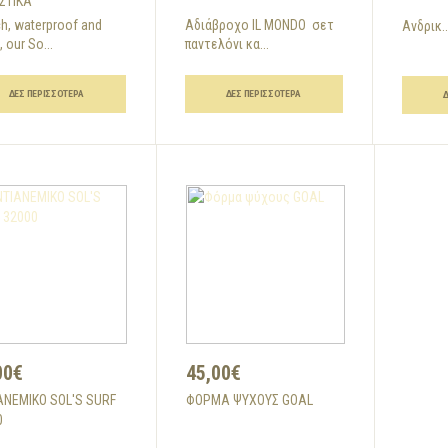
ΣΤΙΚΑ
ch, waterproof and
Αδιάβροχο IL MONDO σετ
Ανδρικ..
 our So...
παντελόνι κα...
ΔΕΣ ΠΕΡΙΣΣΌΤΕΡΑ
ΔΕΣ ΠΕΡΙΣΣΌΤΕΡΑ
00€
45,00€
ΑΝΕΜΙΚΟ SOL'S SURF
ΦΌΡΜΑ ΨΎΧΟΥΣ GOAL
0