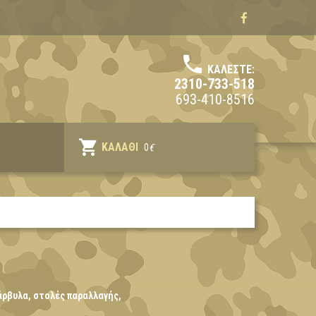
ΚΑΛΈΣΤΕ:
2310-733-518
693-410-8516
ΚΑΛΆΘΙ
0
€
άρβυλα, στολές παραλλαγής,