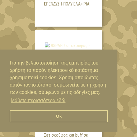
ΕΠΈΝΔΥΣΗ-ΠΟΛΎ ΕΛΑΦΡΙΆ
Για την βελτιστοποίηση της εμπειρίας του
χρήστη το παρόν ηλεκτρονικό κατάστημα
χρησιμοποιεί cookies. Χρησιμοποιώντας
αυτόν τον ιστότοπο, συμφωνείτε με τη χρήση
των cookies, σύμφωνα με τις οδηγίες μας.
29,00€
Μάθετε περισσότερα εδώ
DISPAN ΣΕΤ ΣΚΟΎΦΟΣ -
ΚΑΣΚΌΛ ΠΑΡΑΛΛΑΓΉ
Ok
ΔΆΣΟΥΣ 51903
Σετ σκούφος και buff σε