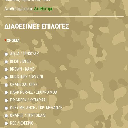
Διαθεσιμότητα:
Διαθέσιμο
ΔΙΑΘΈΣΙΜΕΣ ΕΠΙΛΟΓΈΣ
ΧΡΏΜΑ
AQUA / ΤΙΡΚΟΥΆΖ
BEIGE / ΜΠΕΖ
BROWN / ΚΑΦΈ
BURGUNDY / ΒΥΣΣΙΝΊ
CHARCOAL GREY
DARK PURPLE / ΣΚΟΎΡΟ ΜΟΒ
FIR GREEN / ΚΥΠΑΡΙΣΣΊ
GREY MELANGE / ΓΚΡΙ ΜΕΛΑΝΖΕ
ORANGE / ΠΟΡΤΟΚΑΛΊ
RED / ΚΟΚΚΙΝΟ