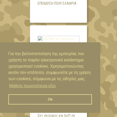
ΕΠΈΝΔΥΣΗ-ΠΟΛΎ ΕΛΑΦΡΙΆ
Για την βελτιστοποίηση της εμπειρίας του
χρήστη το παρόν ηλεκτρονικό κατάστημα
χρησιμοποιεί cookies. Χρησιμοποιώντας
αυτόν τον ιστότοπο, συμφωνείτε με τη χρήση
των cookies, σύμφωνα με τις οδηγίες μας.
29,00€
Μάθετε περισσότερα εδώ
DISPAN ΣΕΤ ΣΚΟΎΦΟΣ -
ΚΑΣΚΌΛ ΠΑΡΑΛΛΑΓΉ
Ok
ΔΆΣΟΥΣ 51903
Σετ σκούφος και buff σε