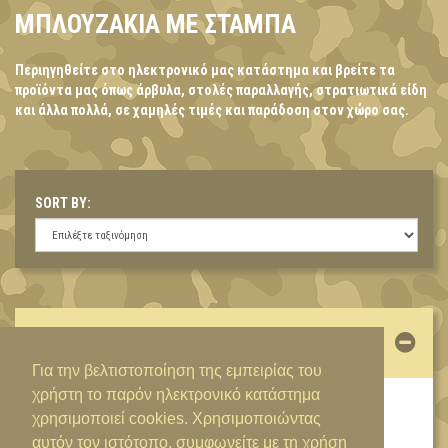
ΜΠΛΟΥΖΑΚΙΑ ΜΕ ΣΤΑΜΠΑ
Περιηγηθείτε στο ηλεκτρονικό μας κατάστημα και βρείτε τα
προϊόντα μας όπως άρβυλα, στολές παραλλαγής, στρατιωτικά είδη
και άλλα πολλά, σε χαμηλές τιμές και παράδοση στον χώρο σας.
SORT BY:
ΛΟΓΑΡΙΑΣΜΌΣ
Για την βελτιστοποίηση της εμπειρίας του
χρήστη το παρόν ηλεκτρονικό κατάστημα
ΕΊΣΟΔΟΣ / ΔΗΜΙΟΥΡΓΊΑ ΛΟΓΑΡΙΑΣΜΟΎ
χρησιμοποιεί cookies. Χρησιμοποιώντας
αυτόν τον ιστότοπο, συμφωνείτε με τη χρήση