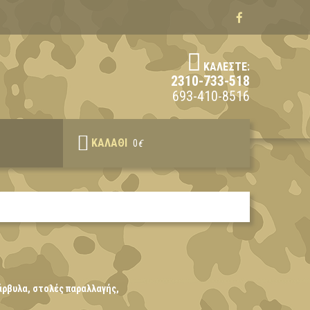
ΚΑΛΈΣΤΕ:
2310-733-518
693-410-8516
ΚΑΛΆΘΙ
0
€
άρβυλα, στολές παραλλαγής,