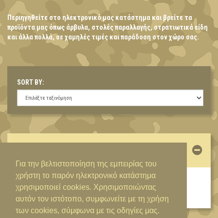
Περιηγηθείτε στο ηλεκτρονικό μας κατάστημα και βρείτε τα
προϊόντα μας όπως άρβυλα, στολές παραλλαγής, στρατιωτικά είδη
και άλλα πολλά, σε χαμηλές τιμές και παράδοση στον χώρο σας.
SORT BY:
ΛΟΓΑΡΙΑΣΜΌΣ
Για την βελτιστοποίηση της εμπειρίας του
χρήστη το παρόν ηλεκτρονικό κατάστημα
ΕΊΣΟΔΟΣ / ΔΗΜΙΟΥΡΓΊΑ ΛΟΓΑΡΙΑΣΜΟΎ
χρησιμοποιεί cookies. Χρησιμοποιώντας
αυτόν τον ιστότοπο, συμφωνείτε με τη χρήση
των cookies, σύμφωνα με τις οδηγίες μας.