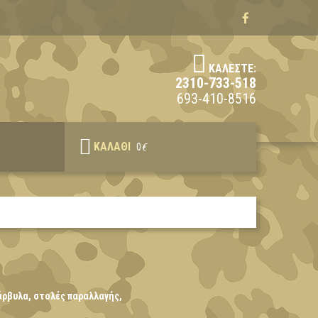
ΚΑΛΈΣΤΕ:
2310-733-518
693-410-8516
ΚΑΛΆΘΙ
0
€
άρβυλα, στολές παραλλαγής,